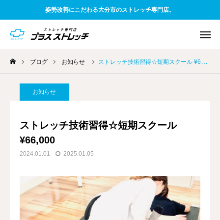
姿勢改善にこだわる大分市のストレッチ専門店。
ブログ
お知らせ
ストレッチ技術習得☆短期スクール ¥66,000
WEB予約
電話予約
アクセス
お知らせ
友だち追加
料金案内
ストレッチ技術習得☆短期スクール
¥66,000
TOP
2024.01.01
2025.01.05
初めての方へ
一般お客様向け
企業様向け