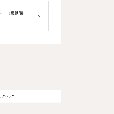
ント（反動/長
ラックバック