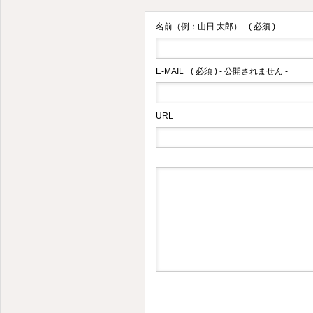
名前（例：山田 太郎）
( 必須 )
E-MAIL
( 必須 ) - 公開されません -
URL