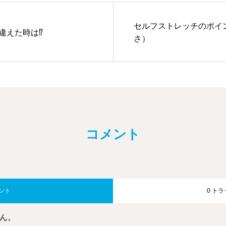
セルフストレッチのポイ
違えた時は⁉
さ）
コメント
メント
0 ト
ん。