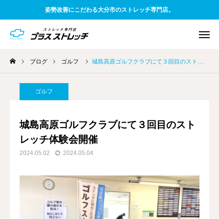
姿勢改善にこだわる大分市のストレッチ専門店。
ブログ
ゴルフ
城島高原ゴルフクラブにて３回目のストレッチ体験会開催
WEB予約
電話予約
アクセス
ゴルフ
友だち追加
料金案内
城島高原ゴルフクラブにて３回目のスト
レッチ体験会開催
TOP
2024.05.02
2024.05.04
初めての方へ
一般お客様向け
企業様向け