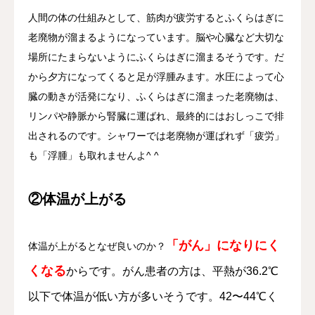
人間の体の仕組みとして、筋肉が疲労するとふくらはぎに
老廃物が溜まるようになっています。脳や心臓など大切な
場所にたまらないようにふくらはぎに溜まるそうです。だ
から夕方になってくると足が浮腫みます。水圧によって心
臓の動きが活発になり、ふくらはぎに溜まった老廃物は、
リンパや静脈から腎臓に運ばれ、最終的にはおしっこで排
出されるのです。シャワーでは老廃物が運ばれず「疲労」
も「浮腫」も取れませんよ^ ^
②体温が上がる
「がん」になりにく
体温が上がるとなぜ良いのか？
くなる
からです。がん患者の方は、平熱が36.2℃
以下で体温が低い方が多いそうです。42〜44℃く