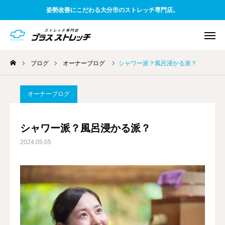
姿勢改善にこだわる大分市のストレッチ専門店。
ブログ
オーナーブログ
シャワー派？風呂浸かる派？
WEB予約
電話予約
アクセス
オーナーブログ
友だち追加
料金案内
シャワー派？風呂浸かる派？
2024.05.05
TOP
初めての方へ
一般お客様向け
企業様向け