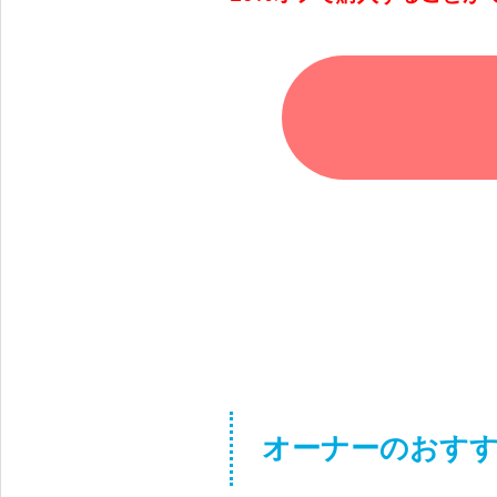
オーナーのおす