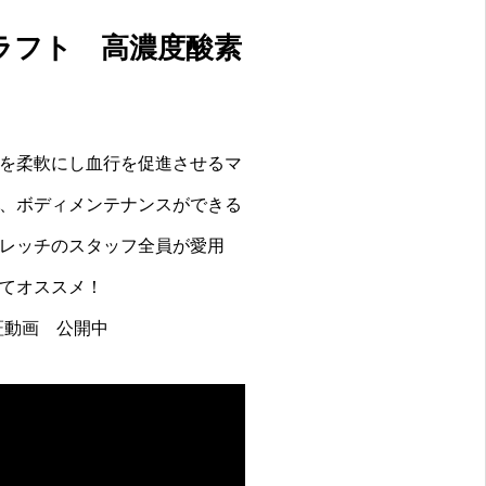
ラフト 高濃度酸素
を柔軟にし血行を促進させるマ
、ボディメンテナンスができる
レッチのスタッフ全員が愛用
てオススメ！
証動画 公開中