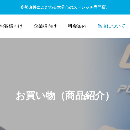
姿勢改善にこだわる大分市のストレッチ専門店。
お客様向け
企業様向け
料金案内
当店について
お買い物（商品紹介）