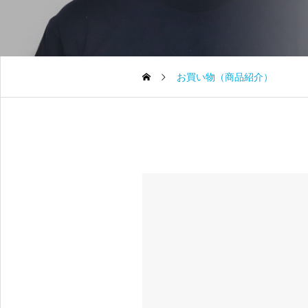
お買い物（商品紹介）