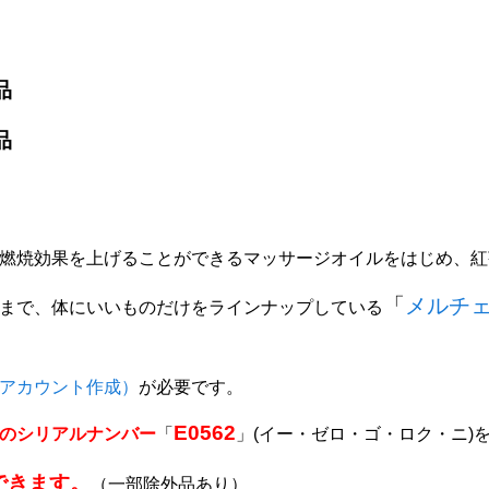
品
品
燃焼効果を上げることができるマッサージオイルをはじめ、紅
「
メルチ
まで、体にいいものだけをラインナップしている
アカウント作成）
が必要です。
E0562
のシリアルナンバー
「
」(イー・ゼロ・ゴ・ロク・ニ)
できます。
（一部除外品あり）