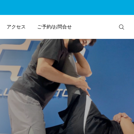
アクセス
ご予約/お問合せ
WEB予約
電話予約
アクセス
友だち追加