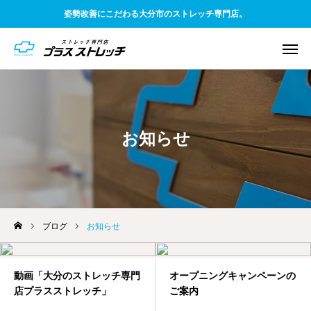
姿勢改善にこだわる大分市のストレッチ専門店。
WEB予約
電話予約
アクセス
お知らせ
友だち追加
料金案内
TOP
ブログ
お知らせ
初めての方へ
一般お客様向け
動画「大分のストレッチ専門
オープニングキャンペーンの
店プラスストレッチ」
ご案内
企業様向け